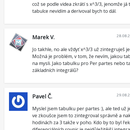
což se podle videa zkrátí s x^3/3, jenomže já 
tabulce nevidím a derivoval bych to dál.
28.08.
Marek V.
Jo takhle, no ale vždyť x^3/3 už zintegruješ 
Možná je problém, v tom, že nevím, jakou t
na mysli. Jako tabulku pro Per partes nebo t
základních integrálů?
29.08.
Pavel Č.
Myslel jsem tabulku per partes :), ale ted už j
ve zkoušce jsem to zintegroval správně a na
hodinách za 3 takže v poho. Kdo by to byl řek
diferenciálních rovnic je nejdůležitější integr