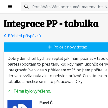
Integrace PP - tabulka
Přehled příspěvků
Položit nový dotaz
Dobrý den chtěl bych se zeptat jak mám poznat v tabul
partes (počítám to přes tabulku) kdy mám ukončit deriv
integrování ve videu s příkladem x^2*lnx jsem počítal, a
derivace vyšla nula ale to nebylo správně. Co s tím jse
tabulku a nechce se mi to přeučovat. Díky
✓
Téma bylo vyřešeno.
Pavel Č.