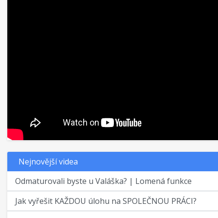
Nejnovější videa
Odmaturovali byste u Valáška? | Lomená funkce
Jak vyřešit KAŽDOU úlohu na SPOLEČNOU PRÁCI?