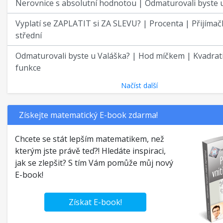
Nerovnice s absolutní hodnotou | Odmaturovali byste 
Vyplatí se ZAPLATIT si ZA SLEVU? | Procenta | Přijímač
střední
Odmaturovali byste u Valáška? | Hod míčkem | Kvadrat
funkce
Načíst další
Získejte matematický E-book zdarma!
Chcete se stát lepším matematikem, než
kterým jste právě teď?! Hledáte inspiraci,
jak se zlepšit? S tím Vám pomůže můj nový
E-book!
Získat E-book!