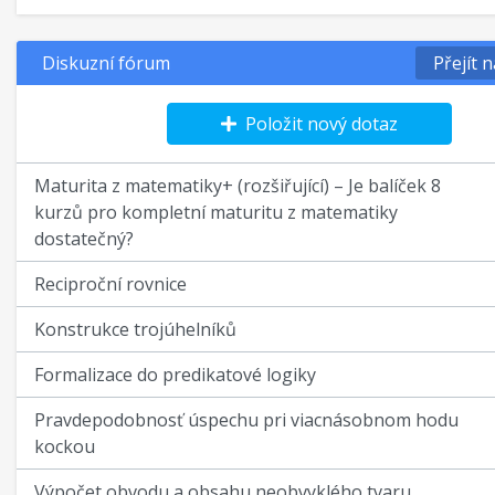
Diskuzní fórum
Přejít 
Položit nový dotaz
Maturita z matematiky+ (rozšiřující) – Je balíček 8
kurzů pro kompletní maturitu z matematiky
dostatečný?
Reciproční rovnice
Konstrukce trojúhelníků
Formalizace do predikatové logiky
Pravdepodobnosť úspechu pri viacnásobnom hodu
kockou
Výpočet obvodu a obsahu neobvyklého tvaru