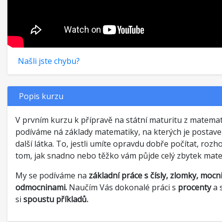
Našli jste chybu?
Popis kurzu
V prvním kurzu k přípravě na státní maturitu z matemat
podíváme ná základy matematiky, na kterých je postav
další látka. To, jestli umíte opravdu dobře počítat, rozh
tom, jak snadno nebo těžko vám půjde celý zbytek mate
My se podíváme na
základní práce s čísly, zlomky, mocn
odmocninami.
Naučím Vás dokonalé práci s
procenty
a 
si
spoustu příkladů.