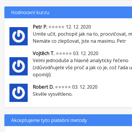
Hodnocení kurzu
Petr P.
⭐⭐⭐⭐⭐ 12. 12. 2020
Umíte učit, pochopit jak na to, procvičovat, 
Nemáte co zlepšovat, jste na maximu. Petr
Vojtěch T.
⭐⭐⭐⭐⭐ 03. 12. 2020
Velmi jednoduše a hlavně analyticky řečeno
(zdůvodňujete vše proč a jak co je, což řada u
opomíjí).
Robert D.
⭐⭐⭐⭐⭐ 03. 12. 2020
Skvěle vysvětleno.
Akceptujeme tyto platební metody