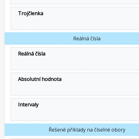
Trojčlenka
Reálná čísla
Reálná čísla
Absolutní hodnota
Intervaly
Řešené příklady na číselné obory