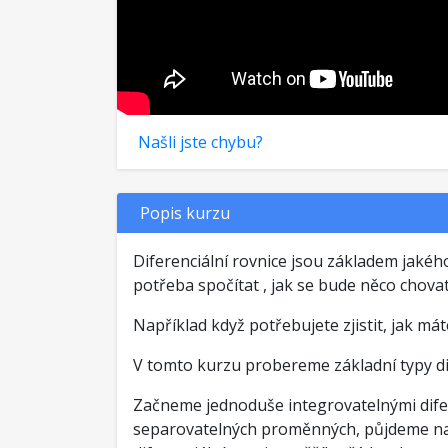
Našli jste chybu?
Popis kurzu
Diferenciální rovnice jsou základem jakého
potřeba spočítat , jak se bude něco chovat,
Například když potřebujete zjistit, jak mát
V tomto kurzu probereme základní typy dif
Začneme jednoduše integrovatelnými difer
separovatelných proměnných, půjdeme na r