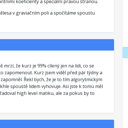
antními koeficienty a speciální pravou stranou.
tělesa v graviačním poli a spočítáme spoustu
 mrzí, že kurz je 99% cílený jen na lidi, co se
 to zapomenout. Kurz jsem viděl před pár týdny a
 zapomněl. Řekl bych, že je to tím algorytmickým
khle spoustě lidem vyhovuje. Asi jste k tomu měl
adoval high level matiku, ale za pokus by to