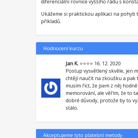
diferenciální rovnice vyššího řádu s konst
Ukážeme si praktickou aplikaci na pohyb 
příkladů.
Hodnocení kurzu
Jan K.
⭐⭐⭐⭐ 16. 12. 2020
Postup vysvětlený skvěle, jen mě
chtějí naučit na zkoušku a pak
musím říct, že jsem z něj hodně
memorování, ale věřím, že to ta
dobré důvody, protože by to vyž
stálo.
Akceptujeme tyto platební metody