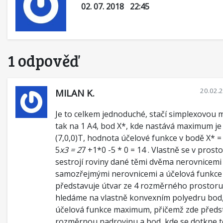
02. 07. 2018 22:45
1 odpověď
20.02.
MILAN K.
Je to celkem jednoduché, stačí simplexovou
tak na 1 A4, bod X*, kde nastává maximum je
(7,0,0)T, hodnota účelové funkce v bodě X* =
5
x3 = 2
7 +1*0 -5 * 0 = 14 . Vlastně se v prost
sestrojí roviny dané těmi dvěma nerovnicemi
samozřejmými nerovnicemi a účelová funkce
představuje útvar ze 4 rozměrného prostoru
hledáme na vlastně konvexním polyedru bod,
účelová funkce maximum, přičemž zde předst
rozměrnou nadrovinu a bod, kde se dotkne 