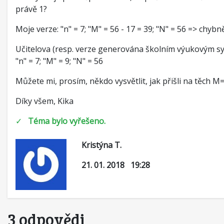
právě 1?
Moje verze: "n" = 7; "M" = 56 - 17 = 39; "N" = 56 => chybn
Učitelova (resp. verze generována školním výukovým s
"n" = 7; "M" = 9; "N" = 56
Můžete mi, prosím, někdo vysvětlit, jak přišli na těch M=
Díky všem, Kika
✓
Téma bylo vyřešeno.
Kristýna T.
21. 01. 2018 19:28
3 odpovědi