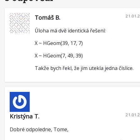
21.01.
Tomáš B.
Úloha má dvě identická řešení:
X ~ HGeom(39, 17, 7)
X ~ HGeom(7, 49, 39)
Takže bych řekl, že jim utekla jedna číslice.
21.01.
Kristýna T.
Dobré odpoledne, Tome,