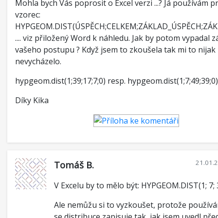
Mohla bych Vás poprosit o Excel verzi ...? Já používám p
vzorec:
HYPGEOM.DIST(ÚSPĚCH;CELKEM;ZÁKLAD_ÚSPĚCH;ZÁ
.... viz přiložený Word k náhledu. Jak by potom vypadal z
vašeho postupu ? Když jsem to zkoušela tak mi to nijak
nevycházelo.
hypgeom.dist(1;39;17;7;0) resp. hypgeom.dist(1;7;49;39;0)
Díky Kika
21.01.
Tomáš B.
V Excelu by to mělo být: HYPGEOM.DIST(1; 7; 3
Ale nemůžu si to vyzkoušet, protože používá
se distribuce zapisuje tak, jak jsem uvedl pře