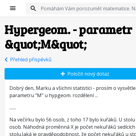
Hypergeom. - parametr
&quot;M&quot;
Přehled příspěvků
Položit nový dotaz
Dobrý den, Marku a všichni statistici - prosím o vysvětle
parametru "M" u hypgeom. rozdělení ...
.......
Na večírku bylo 56 osob, z toho 17 bylo kuřáků. U stolu
osob. Náhodná proměnná X je počet nekuřáků sedících
stolu.Jaká je pravděpodobnost, že počet nekuřáků u st