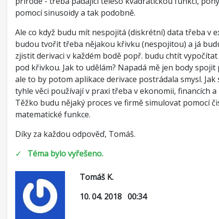
přírodě - třeba padající těleso kvadratickou funkcí, poh
pomocí sinusoidy a tak podobně.
Ale co když budu mít nespojitá (diskrétní) data třeba v 
budou tvořit třeba nějakou křivku (nespojitou) a já budu
zjistit derivaci v každém bodě popř. budu chtít vypočíta
pod křivkou. Jak to udělám? Napadá mě jen body spoji
ale to by potom aplikace derivace postrádala smysl. Jak 
tyhle věci používají v praxi třeba v ekonomii, financích
Těžko budu nějaký proces ve firmě simulovat pomocí či
matematické funkce.
Díky za každou odpověď, Tomáš.
✓
Téma bylo vyřešeno.
Tomáš K.
10. 04. 2018 00:34