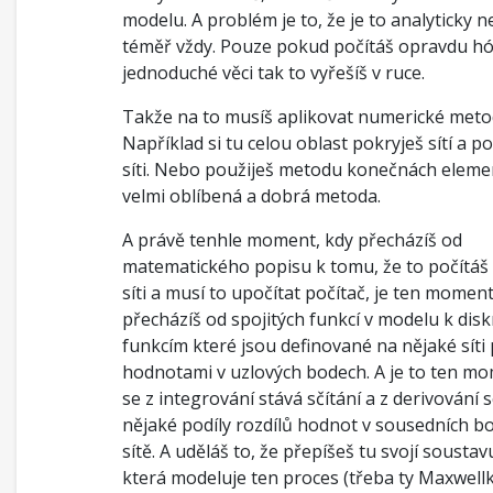
modelu. A problém je to, že je to analyticky n
téměř vždy. Pouze pokud počítáš opravdu h
jednoduché věci tak to vyřešíš v ruce.
Takže na to musíš aplikovat numerické meto
Například si tu celou oblast pokryješ sítí a po
síti. Nebo použiješ metodu konečnách elemen
velmi oblíbená a dobrá metoda.
A právě tenhle moment, kdy přecházíš od
matematického popisu k tomu, že to počítáš
síti a musí to upočítat počítač, je ten moment
přecházíš od spojitých funkcí v modelu k dis
funkcím které jsou definované na nějaké síti
hodnotami v uzlových bodech. A je to ten mo
se z integrování stává sčítání a z derivování s
nějaké podíly rozdílů hodnot v sousedních b
sítě. A uděláš to, že přepíšeš tu svojí soustav
která modeluje ten proces (třeba ty Maxwellk