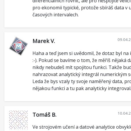
diferenciálních rovnic, ale pro nespojité veliči
pro ekonomii typické, protože sbíráš data v u
časových intervalech.
09.04.
Marek V.
Haha a teď jsem si uvědomil, že dotaz byl na 
:-). Pokud se bavíme o tom, že měříš nějaká d
nikdy nebudeš mít spojitou funkci. Takže bu
nahrazovat analytický integrál numerickým s
Leda že bys vzaly ty svoje naměřený data, prol
nějakou funkci a tu pak analyticky integroval
10.04.
Tomáš B.
Ve strojovém učení a datové analytice obvyk