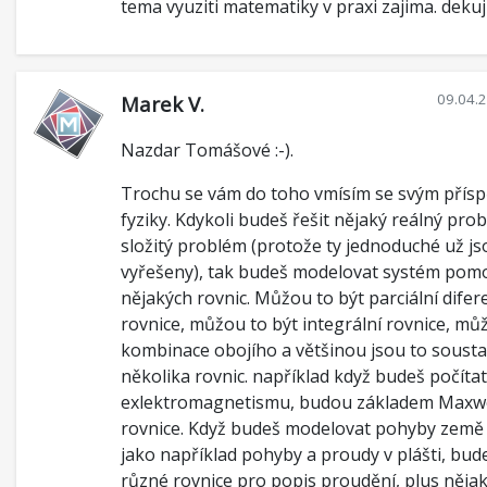
tema vyuziti matematiky v praxi zajima. dekuj
09.04.
Marek V.
Nazdar Tomášové :-).
Trochu se vám do toho vmísím se svým přís
fyziky. Kdykoli budeš řešit nějaký reálný pro
složitý problém (protože ty jednoduché už js
vyřešeny), tak budeš modelovat systém pomo
nějakých rovnic. Můžou to být parciální difere
rovnice, můžou to být integrální rovnice, můž
kombinace obojího a většinou jsou to soust
několika rovnic. například když budeš počítat
exlektromagnetismu, budou základem Maxwe
rovnice. Když budeš modelovat pohyby země 
jako například pohyby a proudy v plášti, bud
různé rovnice pro popis proudění, plus něja