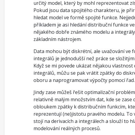
určitý model, který by mohl reprezentovat zí
Pokud jsou data spojitého charakteru, je při
hledat model ve formě spojité funkce. Nejje
příkladem je asi hledání distribuční funkce v
nějakého dobře známého modelu a integrály
základním nástrojem.
Data mohou být diskrétní, ale uvažování ve 
integrálů je jednodušší než práce se složitým
Když se mi povede ukázat nějakou vlastnost
integrálů, můžu se pak vrátit zpátky do disk
oboru a naprogramovat výpočty pomocí řad.
Jindy zase můžeš řešit optimalizační problém
relativně malým množstvím dat, kde se zase
obloukem zpátky k distribučním funkcím, kt
reprezentují (ne)jistotu pravého modelu. To
stojí na derivacích a integrálech a slouží to h
modelování reálných procesů.