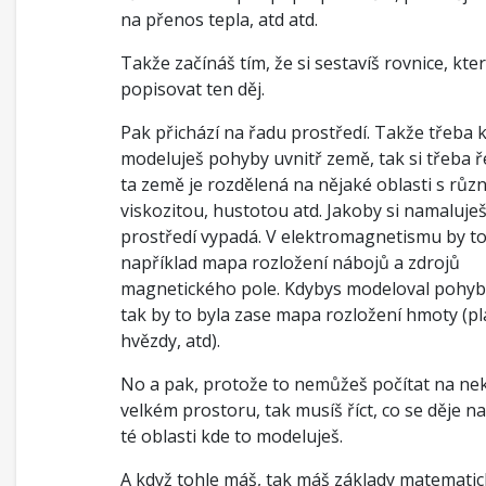
na přenos tepla, atd atd.
Takže začínáš tím, že si sestavíš rovnice, kte
popisovat ten děj.
Pak přichází na řadu prostředí. Takže třeba 
modeluješ pohyby uvnitř země, tak si třeba ř
ta země je rozdělená na nějaké oblasti s růz
viskozitou, hustotou atd. Jakoby si namaluješ
prostředí vypadá. V elektromagnetismu by to
například mapa rozložení nábojů a zdrojů
magnetického pole. Kdybys modeloval pohyby
tak by to byla zase mapa rozložení hmoty (pl
hvězdy, atd).
No a pak, protože to nemůžeš počítat na n
velkém prostoru, tak musíš říct, co se děje na
té oblasti kde to modeluješ.
A když tohle máš, tak máš základy matemati