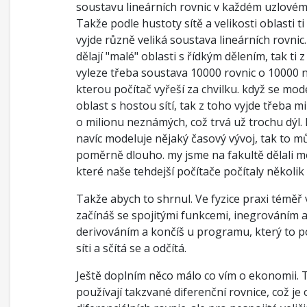
soustavu lineárních rovnic v každém uzlovém
Takže podle hustoty sítě a velikosti oblasti t
vyjde různě veliká soustava lineárních rovnic
dělají "malé" oblasti s řídkým dělením, tak ti 
vyleze třeba soustava 10000 rovnic o 10000
kterou počítač vyřeší za chvilku. když se mod
oblast s hostou sítí, tak z toho vyjde třeba mi
o milionu neznámých, což trvá už trochu dýl. 
navíc modeluje nějaký časový vývoj, tak to m
poměrně dlouho. my jsme na fakultě dělali m
které naše tehdejší počítače počítaly několik
Takže abych to shrnul. Ve fyzice praxi téměř
začínáš se spojitými funkcemi, inegrováním 
derivováním a končíš u programu, který to p
síti a sčítá se a odčítá.
Ještě doplním něco málo co vím o ekonomii.
používají takzvané diferenční rovnice, což j