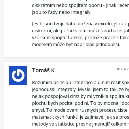
diskrétním nebo spojitém oboru - jinak řeče
jsou to řady nebo integrály.
Jestli jsou tvoje data uložena v excelu, jsou z
diskrétní, ale pořád s nimi můžeš zacházet ja
vzorkem spojité funkce, protože práce s ta
modelem může být například jednodušší.
08.04.
Tomáš K.
Rozumim principu integrace a umim resit spi
jednodussi integraly. Myslel jsem to tak, ze b
nejak pospojoval cimz by mi vznikla spojita k
plochu bych pocital pod ni. To by mozna i do
smysl. To modelovani ruzmych procesu ciste
matematickych funkci je zajimave. Jak se pro
metody ve statistice presne jmenuji? celkem 