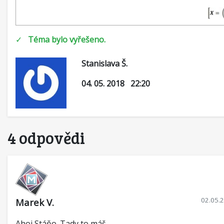
✓
Téma bylo vyřešeno.
Stanislava Š.
04. 05. 2018 22:20
4 odpovědi
02.05.
Marek V.
Ahoj Stáňo. Tady to máš.