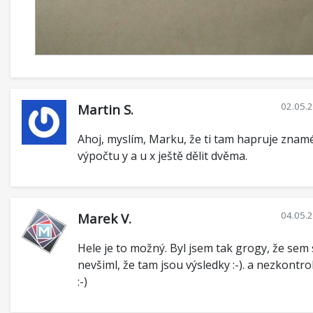
02.05.
Martin S.
Ahoj, myslím, Marku, že ti tam hapruje znam
výpočtu y a u x ještě dělit dvěma.
04.05.
Marek V.
Hele je to možný. Byl jsem tak grogy, že sem 
nevšiml, že tam jsou výsledky :-). a nezkontrol
:-)