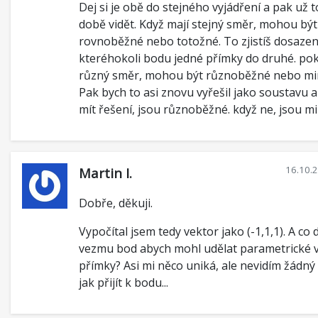
Dej si je obě do stejného vyjádření a pak už 
době vidět. Když mají stejný směr, mohou být
rovnoběžné nebo totožné. To zjistíš dosaze
kteréhokoli bodu jedné přímky do druhé. po
různý směr, mohou být různoběžné nebo m
Pak bych to asi znovu vyřešil jako soustavu 
mít řešení, jsou různoběžné. když ne, jsou 
16.10.
Martin I.
Dobře, děkuji.
Vypočítal jsem tedy vektor jako (-1,1,1). A co 
vezmu bod abych mohl udělat parametrické v
přímky? Asi mi něco uniká, ale nevidím žádný
jak přijít k bodu...