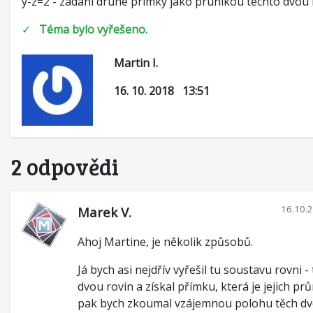
y-z=2 - zadani druhe primky jako prunikou techto dvou 
✓
Téma bylo vyřešeno.
Martin I.
16. 10. 2018 13:51
2 odpovědi
16.10.
Marek V.
Ahoj Martine, je několik způsobů.
Já bych asi nejdřív vyřešil tu soustavu rovni -
dvou rovin a získal přímku, která je jejich pr
pak bych zkoumal vzájemnou polohu těch dv