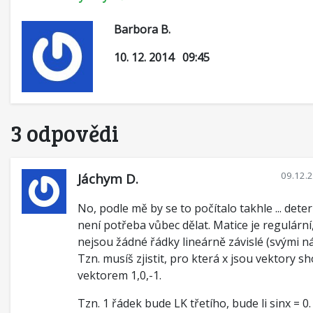
Barbora B.
10. 12. 2014 09:45
3 odpovědi
09.12.
Jáchym D.
No, podle mě by se to počítalo takhle ... det
není potřeba vůbec dělat. Matice je regulárn
nejsou žádné řádky lineárně závislé (svými n
Tzn. musíš zjistit, pro která x jsou vektory s
vektorem 1,0,-1.
Tzn. 1 řádek bude LK třetího, bude li sinx = 0.