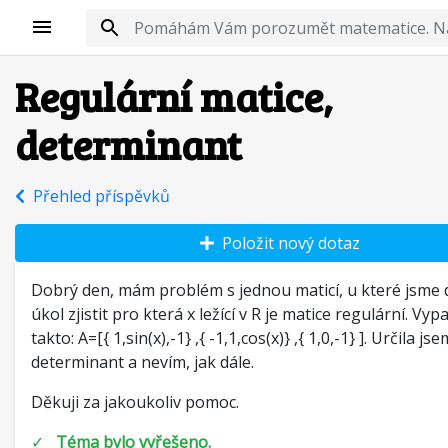
Regulární matice,
determinant
Přehled příspěvků
Položit nový dotaz
Dobrý den, mám problém s jednou maticí, u které jsme d
úkol zjistit pro která x ležící v R je matice regulární. Vyp
takto: A=[{ 1,sin(x),-1} ,{ -1,1,cos(x)} ,{ 1,0,-1} ]. Určila j
determinant a nevím, jak dále.
Děkuji za jakoukoliv pomoc.
✓
Téma bylo vyřešeno.