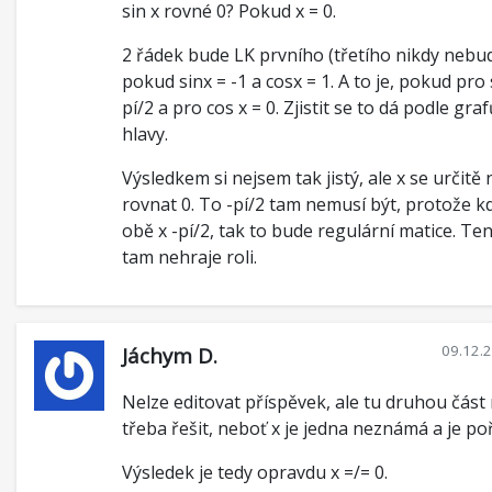
sin x rovné 0? Pokud x = 0.
2 řádek bude LK prvního (třetího nikdy nebud
pokud sinx = -1 a cosx = 1. A to je, pokud pro 
pí/2 a pro cos x = 0. Zjistit se to dá podle gra
hlavy.
Výsledkem si nejsem tak jistý, ale x se určitě
rovnat 0. To -pí/2 tam nemusí být, protože 
obě x -pí/2, tak to bude regulární matice. Te
tam nehraje roli.
09.12.
Jáchym D.
Nelze editovat příspěvek, ale tu druhou část
třeba řešit, neboť x je jedna neznámá a je po
Výsledek je tedy opravdu x =/= 0.