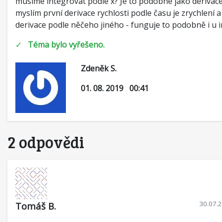
musíme integrovat podle x? Je to podobné jako derivac
myslím první derivace rychlosti podle času je zrychlení a 
derivace podle něčeho jiného - funguje to podobně i u 
✓
Téma bylo vyřešeno.
Zdeněk S.
01. 08. 2019 00:41
2 odpovědi
30.07.
Tomáš B.