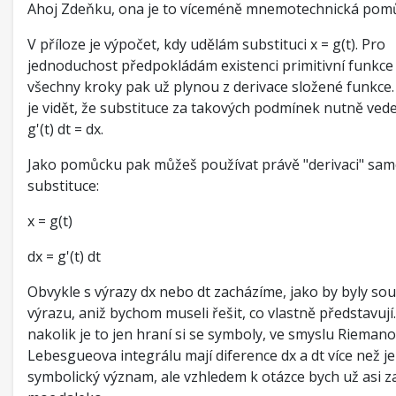
Ahoj Zdeňku, ona je to víceméně mnemotechnická pom
V příloze je výpočet, kdy udělám substituci x = g(t). Pro
jednoduchost předpokládám existenci primitivní funkce 
všechny kroky pak už plynou z derivace složené funkce.
je vidět, že substituce za takových podmínek nutně ved
g'(t) dt = dx.
Jako pomůcku pak můžeš používat právě "derivaci" sa
substituce:
x = g(t)
dx = g'(t) dt
Obvykle s výrazy dx nebo dt zacházíme, jako by byly sou
výrazu, aniž bychom museli řešit, co vlastně představuj
nakolik je to jen hraní si se symboly, ve smyslu Rieman
Lebesgueova integrálu mají diference dx a dt více než j
symbolický význam, ale vzhledem k otázce bych už asi z