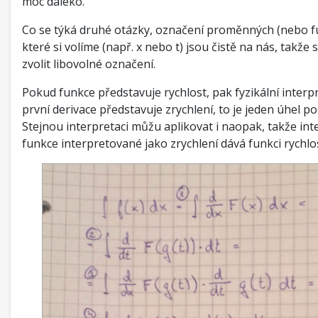
moc daleko.
Co se týká druhé otázky, označení proměnných (nebo fu
které si volíme (např. x nebo t) jsou čistě na nás, takže 
zvolit libovolné označení.
Pokud funkce představuje rychlost, pak fyzikální interp
první derivace představuje zrychlení, to je jeden úhel p
Stejnou interpretaci můžu aplikovat i naopak, takže int
funkce interpretované jako zrychlení dává funkci rychlos