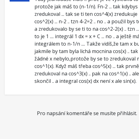
protože jak máš to (n-1/n). Fn-2 ... tak kdybys
zredukoval ... tak se ti ten cos^4(x) zredukuje
cos^2(x) ... n-2 .. tzn 4-2=2 .. no .. a použil bys t
a zredukovalo by se ti to na cos^2-2(x) .. tzn ... 
to je 1 .... integrál 1 dx = x + C ... no .. a ještě 
integrálem to n-1/n .... Takže vidíš,že tam x bu
jakmile by tam byla lichá mocnina cos(x) .. ta
žádné x nebylo,protože by se to zredukoval 
cos^1(x). Když máš třeba cos^5(x) ... tak prvně
zredukoval na cos^3(x) .. pak na cos^1(x) .. al
skončil .. a integral cos(x) dx není x ale sin(x).
Pro napsání komentáře se musíte přihlásit.