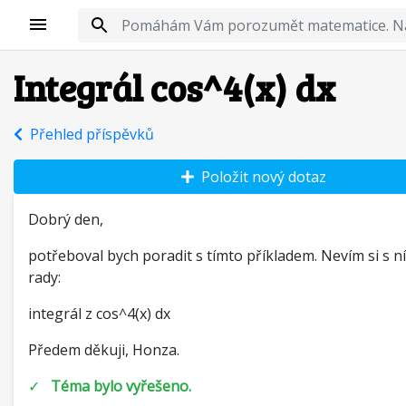
Integrál cos^4(x) dx
Přehled příspěvků
Položit nový dotaz
Dobrý den,
potřeboval bych poradit s tímto příkladem. Nevím si s 
rady:
integrál z cos^4(x) dx
Předem děkuji, Honza.
✓
Téma bylo vyřešeno.