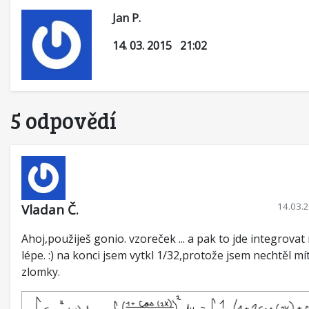
Jan P.
14. 03. 2015 21:02
5 odpovědí
14.03.
Vladan Č.
Ahoj,použiješ gonio. vzoreček ... a pak to jde integrov
lépe. :) na konci jsem vytkl 1/32,protože jsem nechtěl mí
zlomky.