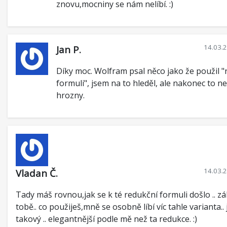
znovu,mocniny se nám nelíbí. :)
14.03.
Jan P.
Díky moc. Wolfram psal něco jako že použil "
formuli", jsem na to hleděl, ale nakonec to ne
hrozny.
14.03.
Vladan Č.
Tady máš rovnou,jak se k té redukční formuli došlo .. zá
tobě.. co použiješ,mně se osobně líbí víc tahle varianta.. 
takový .. elegantnější podle mě než ta redukce. :)