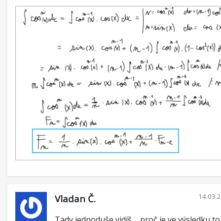
14.03.
Vladan Č.
Tady jednoduše vidíš ... proč je ve výsledku to x