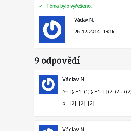
✓
Téma bylo vyřešeno.
Václav N.
26. 12. 2014 13:16
9 odpovědí
Václav N.
A= |(a+1) (1) (a+1)| |(2) (2-a) (2)
b= |2| |2| |2|
Václav N.