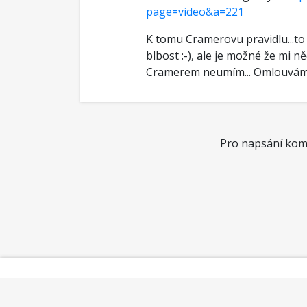
page=video&a=221
K tomu Cramerovu pravidlu...to 
blbost :-), ale je možné že mi n
Cramerem neumím... Omlouvám
Pro napsání kome
Kontakt
Obchodní podmínky
Ochrana soukromí
D