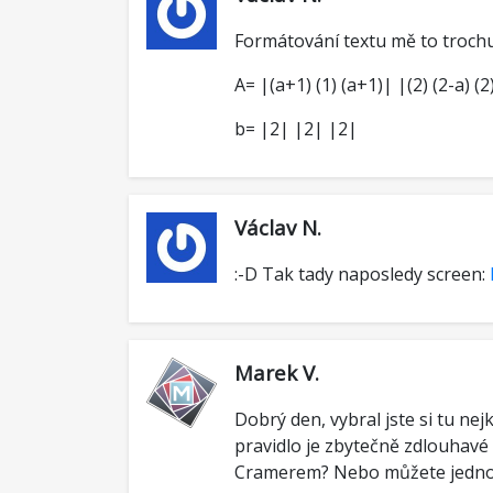
Formátování textu mě to trochu 
A= |(a+1) (1) (a+1)| |(2) (2-a) (2)
b= |2| |2| |2|
Václav N.
:-D Tak tady naposledy screen:
Marek V.
Dobrý den, vybral jste si tu n
pravidlo je zbytečně zdlouhavé
Cramerem? Nebo můžete jedno