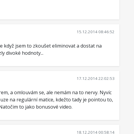
15.12.2014 08:46:52
 když jsem to zkoušet eliminovat a dostat na
zly divoké hodnoty...
17.12.2014 22:02:53
rem, a omlouvám se, ale nemám na to nervy. Nyvíc
ze na regulární matice, kdežto tady je pointou to,
 Natočim to jako bonusové video.
18.12.2014 00:58:14