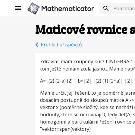
Maticové rovnice
Přehled příspěvků
Zdravím, mám koupený kurz LINGEBRA 1 a 2
tom ještě nemám zcela jasno... Máme např. 
A=|(2) (2-a) (2) | b=|2| |(2) (1) (2*a)| |2|
Máme určit její řešení, to je poměrně jasn
dosadím postupně do sloupců matice A -> v
vektor x (poměrně složitý, kde se nachází
hodnoty,které se nerovnají 0, tedy det(A)
homogenní a partikulární řešení rovnice a
"vektor*span(vektory)".