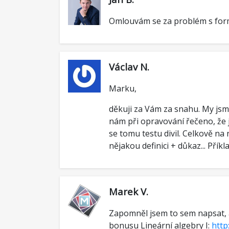
Omlouvám se za problém s formá
Václav N.
Marku,
děkuji za Vám za snahu. My jsme
nám při opravování řečeno, že 
se tomu testu divil. Celkově na
nějakou definici + důkaz... Příkl
Marek V.
Zapomněl jsem to sem napsat, al
bonusu Lineární algebry I:
http