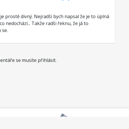
je prostě divný. Nejradši bych napsal že je to úplná
ěco nedochází... Takže radši řeknu, že já to
 se.
ntáře se musíte přihlásit.
okumentace