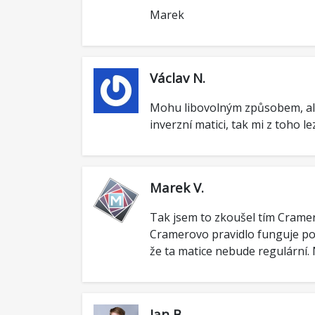
Marek
Václav N.
Mohu libovolným způsobem, ale
inverzní matici, tak mi z toho le
Marek V.
Tak jsem to zkoušel tím Crame
Cramerovo pravidlo funguje pou
že ta matice nebude regulární.
Jan B.