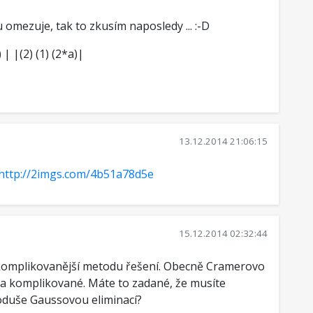
omezuje, tak to zkusím naposledy ... :-D
 | |(2) (1) (2*a)|
13.12.2014 21:06:15
http://2imgs.com/4b51a78d5e
15.12.2014 02:32:44
ejkomplikovanější metodu řešení. Obecně Cramerovo
 a komplikované. Máte to zadané, že musíte
duše Gaussovou eliminací?