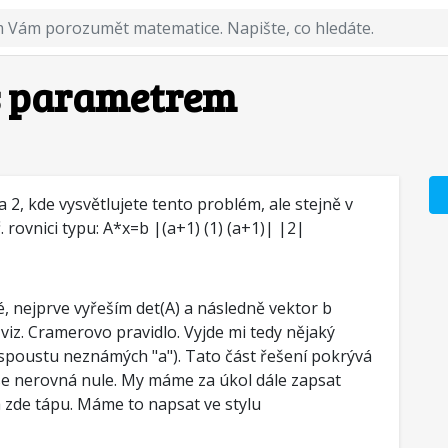
 s parametrem
, kde vysvětlujete tento problém, ale stejně v
rovnici typu: A*x=b |(a+1) (1) (a+1)| |2|
é, nejprve vyřeším det(A) a následně vektor b
iz. Cramerovo pravidlo. Vyjde mi tedy nějaký
 spoustu neznámých "a"). Tato část řešení pokrývá
 se nerovná nule. My máme za úkol dále zapsat
 zde tápu. Máme to napsat ve stylu