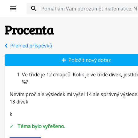
Procenta
Přehled příspěvků
Položit nový dotaz
Ve třídě je 12 chlapců. Kolik je ve třídě dívek, jestliž
%?
Nevím proč ale výsledek mi vyšel 14 ale správný výsled
13 dívek
k
✓
Téma bylo vyřešeno.