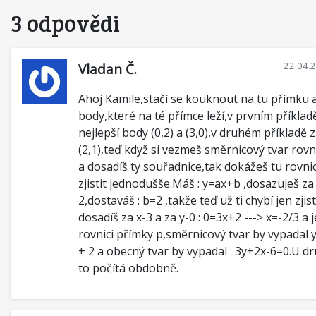
3 odpovědi
22.04.
Vladan Č.
Ahoj Kamile,stačí se kouknout na tu přímku a 
body,které na té přímce leží,v prvním příklad
nejlepší body (0,2) a (3,0),v druhém příkladě z
(2,1),teď když si vezmeš směrnicový tvar rov
a dosadíš ty souřadnice,tak dokážeš tu rovni
zjistit jednodušše.Máš : y=ax+b ,dosazuješ za 
2,dostaváš : b=2 ,takže teď už ti chybí jen zjist
dosadíš za x-3 a za y-0 : 0=3x+2 ---> x=-2/3 a 
rovnici přímky p,směrnicový tvar by vypadal y
+ 2 a obecný tvar by vypadal : 3y+2x-6=0.U d
to počítá obdobně.