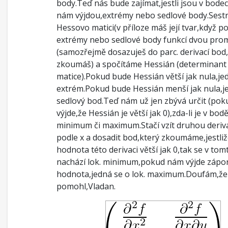
body.Teď nás bude zajímat,jestli jsou v bode
nám výjdou,extrémy nebo sedlové body.Sestr
Hessovo matici(v příloze máš její tvar,když p
extrémy nebo sedlové body funkcí dvou pro
(samozřejmě dosazuješ do parc. derivací bod
zkoumáš) a spočítáme Hessián (determinant
matice).Pokud bude Hessián větší jak nula,je
extrém.Pokud bude Hessián menší jak nula,j
sedlový bod.Teď nám už jen zbývá určit (po
výjde,že Hessián je větší jak 0),zda-li je v bodě
minimum či maximum.Stačí vzít druhou deriv
podle x a dosadit bod,který zkoumáme,jestliž
hodnota této derivaci větší jak 0,tak se v to
nachází lok. minimum,pokud nám výjde zápo
hodnota,jedná se o lok. maximum.Doufám,že
pomohl,Vladan.