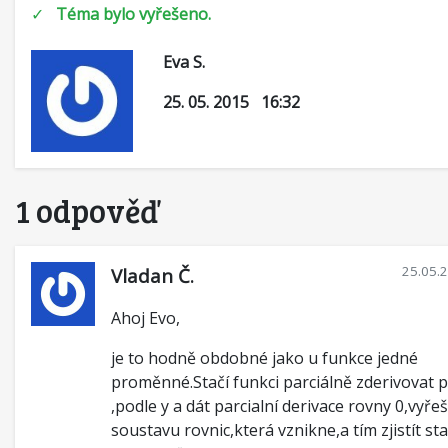
✓
Téma bylo vyřešeno.
Eva S.
25. 05. 2015 16:32
1 odpověď
25.05.
Vladan Č.
Ahoj Evo,
je to hodně obdobné jako u funkce jedné
proměnné.Stačí funkci parciálně zderivovat p
,podle y a dát parcialní derivace rovny 0,vyřeš
soustavu rovnic,která vznikne,a tím zjistít st