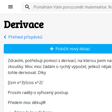
Derivace
Přehled příspěvků
Položit nový dotaz
Zdravím, potřebuji pomoci s derivací, na kterou jsem nar
zkoušky. Moc moc žádám o rychlý výpočet, jelikož nějak
tohle derivovat. Díky
[(sin x^3)/(cos x^2)´
Prosím raději o vyfocený postup.
Předem moc děkuji!!!