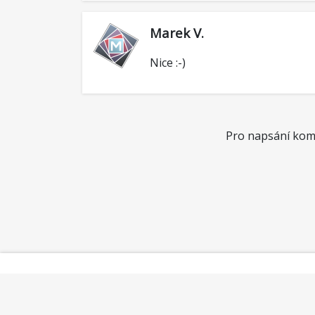
Marek V.
Nice :-)
Pro napsání kome
Kontakt
Obchodní podmínky
Ochrana soukromí
D