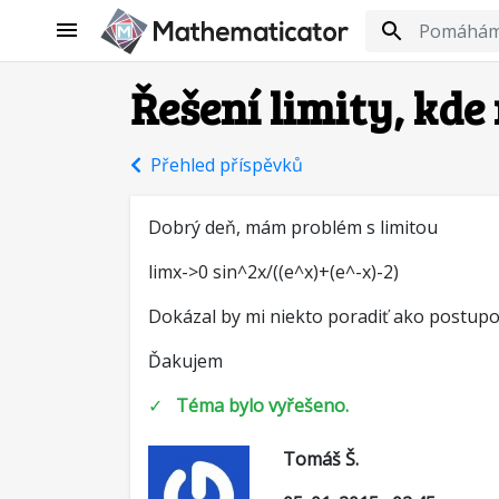
Řešení limity, kde
Přehled příspěvků
Dobrý deň, mám problém s limitou
limx->0 sin^2x/((e^x)+(e^-x)-2)
Dokázal by mi niekto poradiť ako postupov
Ďakujem
✓
Téma bylo vyřešeno.
Tomáš Š.