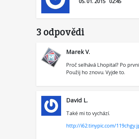
05. 01. 2015 02:45
3 odpovědi
Marek V.
Proč selhává Lhopital? Po prvním
Použij ho znovu. Vyjde to.
David L.
Také mi to vychází.
http://i62.tinypic.com/119chgy.