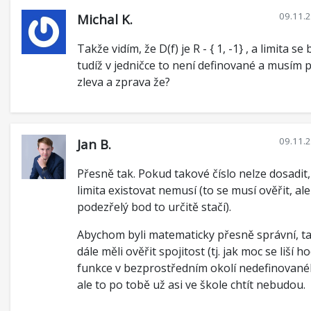
09.11.
Michal K.
Takže vidím, že D(f) je R - { 1, -1} , a limita se b
tudíž v jedničce to není definované a musím p
zleva a zprava že?
09.11.
Jan B.
Přesně tak. Pokud takové číslo nelze dosadit
limita existovat nemusí (to se musí ověřit, ale
podezřelý bod to určitě stačí).
Abychom byli matematicky přesně správní, 
dále měli ověřit spojitost (tj. jak moc se liší 
funkce v bezprostředním okolí nedefinované
ale to po tobě už asi ve škole chtít nebudou.