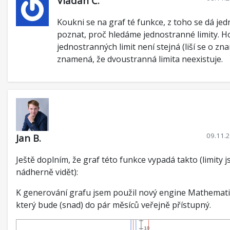
Vladan Č.
Koukni se na graf té funkce, z toho se dá je
poznat, proč hledáme jednostranné limity. 
jednostranných limit není stejná (liší se o zn
znamená, že dvoustranná limita neexistuje.
09.11.
Jan B.
Ještě doplním, že graf této funkce vypadá takto (limity 
nádherně vidět):
K generování grafu jsem použil nový engine Mathemati
který bude (snad) do pár měsíců veřejně přístupný.