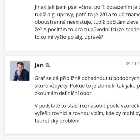
Jinak jak jsem psal včera, po 1. dosazením je t
tudíž alg. úpravy, poté to je 2/0 a to už znam
oboustranná neexistuje, tudíž počítám zleva 
že? A počítám to pro tu původní fci (ze zadán
to co mi vyšlo po alg. úpravě?
09.11.
Jan B.
Graf se dá přibližně odhadnout u podobných
skoro vždycky. Pokud to je zlomek, tak jako p
zkoumám definiční obor.
V podstatě to stačí roznásobit podle vzorečk
vyřešit rovnici a rovnou vidím, kde by mohl b
teoretický problém.