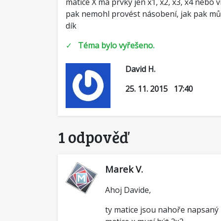
matice X má prvky jen x1, x2, x3, x4 nebo 
pak nemohl provést násobení, jak pak můž
dík
✓
Téma bylo vyřešeno.
David H.
25. 11. 2015 17:40
1 odpověď
Marek V.
Ahoj Davide,
ty matice jsou nahoře napsaný n