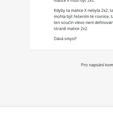
matice x musí být 2x2.
Kdyby ta matice X nebyla 2x2, t
mohla být řešením té rovnice, t
ten součin vlevo není definován
straně matice 2x2.
Dává smysl?
Pro napsání kome