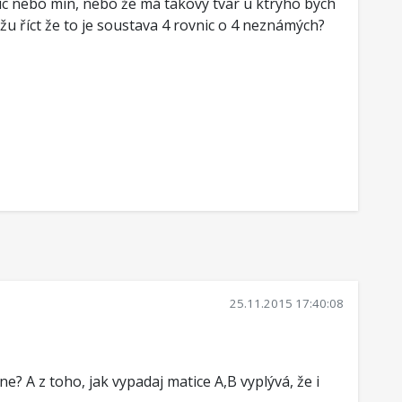
víc nebo mín, nebo že má takový tvar u ktrýho bych
u říct že to je soustava 4 rovnic o 4 neznámých?
25.11.2015 17:40:08
e? A z toho, jak vypadaj matice A,B vyplývá, že i