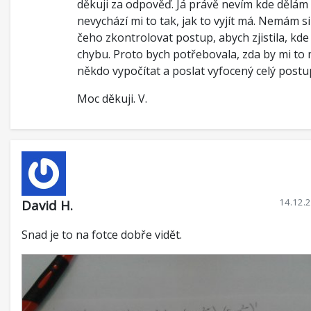
děkuji za odpověď. Já právě nevím kde dělám 
nevychází mi to tak, jak to vyjít má. Nemám s
čeho zkontrolovat postup, abych zjistila, kd
chybu. Proto bych potřebovala, zda by mi to
někdo vypočítat a poslat vyfocený celý postu
Moc děkuji. V.
14.12.
David H.
Snad je to na fotce dobře vidět.