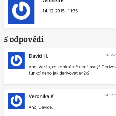
Veronika K.
14. 12. 2015 11:35
5 odpovědí
14.12.
David H.
Ahoj Verčo, co konkrétně není jasný? Derivov
funkcí nebo jak derivovat e^2x?
14.12.
Veronika K.
Ahoj Davide,