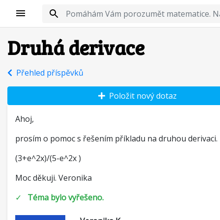
Druhá derivace
Přehled příspěvků
Položit nový dotaz
Ahoj,
prosím o pomoc s řešením příkladu na druhou derivaci.
(3+e^2x)/(5-e^2x )
Moc děkuji. Veronika
✓
Téma bylo vyřešeno.