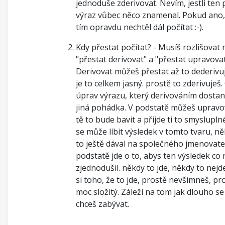
jednoduše zderivovat. Nevím, jestli ten
výraz vůbec něco znamenal. Pokud ano,
tím opravdu nechtěl dál počítat :-).
Kdy přestat počítat? - Musíš rozlišovat 
"přestat derivovat" a "přestat upravovat
Derivovat můžeš přestat až to dederivuje
je to celkem jasný. prostě to zderivuješ.
úprav výrazu, který derivováním dostane
jiná pohádka. V podstatě můžeš uprav
tě to bude bavit a přijde ti to smyslup
se může líbit výsledek v tomto tvaru, ně
to ještě dával na společného jmenovatel
podstatě jde o to, abys ten výsledek co 
zjednodušil. někdy to jde, někdy to nejd
si toho, že to jde, prostě nevšimneš, pr
moc složitý. Záleží na tom jak dlouho se
chceš zabývat.