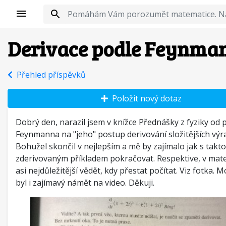
Derivace podle Feynma
Přehled příspěvků
Položit nový dotaz
Dobrý den, narazil jsem v knížce Přednášky z fyziky od 
Feynmanna na "jeho" postup derivování složitějších výr
Bohužel skončil v nejlepším a mě by zajímalo jak s takto
zderivovaným příkladem pokračovat. Respektive, v mate
asi nejdůležitější vědět, kdy přestat počítat. Viz fotka. 
byl i zajímavý námět na video. Děkuji.