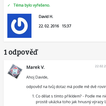
✓
Téma bylo vyřešeno.
David H.
22. 02. 2016 15:37
1 odpověď
22.02.
Marek V.
Ahoj Davide,
odpověď na tvůj dotaz má podle mě dvě rovin
Co dělat s tímto příkldem? - Podle me nic
prostě ukázka toho jak hnusný výrazy l