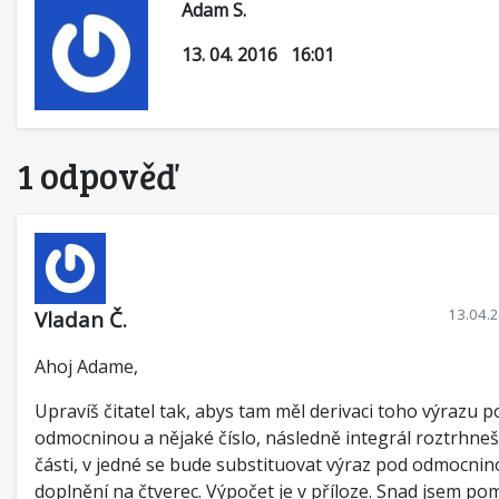
Adam S.
13. 04. 2016 16:01
1 odpověď
13.04.
Vladan Č.
Ahoj Adame,
Upravíš čitatel tak, abys tam měl derivaci toho výrazu p
odmocninou a nějaké číslo, následně integrál roztrhneš
části, v jedné se bude substituovat výraz pod odmocnin
doplnění na čtverec. Výpočet je v příloze. Snad jsem po