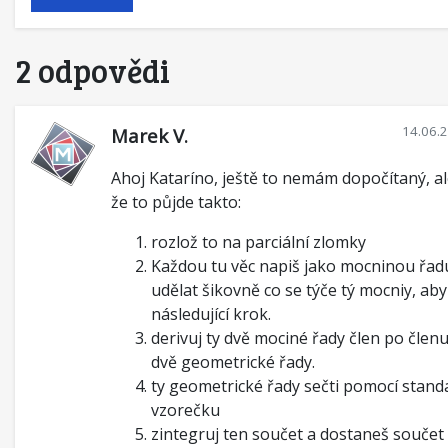
2 odpovědi
14.06.
Marek V.
Ahoj Kataríno, ještě to nemám dopočítaný, al
že to půjde takto:
rozlož to na parciální zlomky
Každou tu věc napiš jako mocninou řadu
udělat šikovně co se týče tý mocniy, ab
následující krok.
derivuj ty dvě mociné řady člen po člen
dvě geometrické řady.
ty geometrické řady sečti pomocí stan
vzorečku
zintegruj ten součet a dostaneš součet