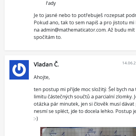
řady
Je to jasné nebo to potřebuješ rozepsat po
Pokud ano, tak to sem napiš a pro jistotu mi
na admin@mathematicator.com. Až budu mít c
spočítám to.
14.06.
Vladan Č.
Ahojte,
ten postup mi příjde moc složitý. Šel bych na 
limitu částečných součtů a parcialní zlomky. J
otázka pár minutek, jen si člověk musí dávat
nesmí se spléct, jde to docela lehko. Postup je
:-)