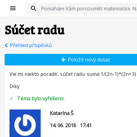
Súčet radu
Přehled příspěvků
Položit nový dotaz
Vie mi niekto poradiť.. súčet radu: suma 1/(2n-1)*(2n+3)
Diky
✓
Téma bylo vyřešeno.
Katarína Š.
14. 06. 2016 17:41