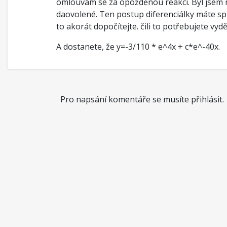
omlouvám se za opožděnou reakci. Byl jsem 
daovolené. Ten postup diferenciálky máte sp
to akorát dopočítejte. čili to potřebujete vydě
A dostanete, že y=-3/110 * e^4x + c*e^-40x.
Pro napsání komentáře se musíte přihlásit.