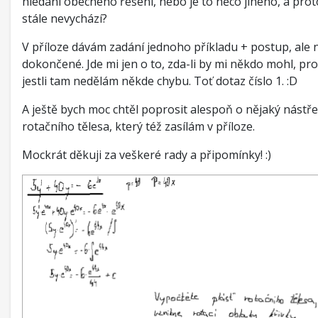
hledání obecného řešení, nebo je to něco jiného, a prot
stále nevychází?
V příloze dávám zadání jednoho příkladu + postup, ale
dokončené. Jde mi jen o to, zda-li by mi někdo mohl, pros
jestli tam nedělám někde chybu. Toť dotaz číslo 1. :D
A ještě bych moc chtěl poprosit alespoň o nějaký nástře
rotačního tělesa, který též zasílám v příloze.
Mockrát děkuji za veškeré rady a připomínky! :)