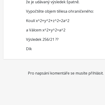
že je udávaný výsledek špatně.
Vypočtěte objem tělesa ohraničeného:
Koulí x^2+y^2+z^2=2a^2
a Válcem x^2+y^2=a^2
Výsledek 256/21 ??
Dík
Pro napsání komentáře se musíte přihlásit.