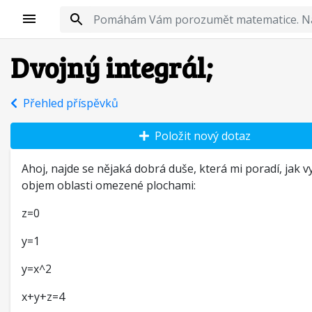
Dvojný integrál;
Přehled příspěvků
Položit nový dotaz
Ahoj, najde se nějaká dobrá duše, která mi poradí, jak v
objem oblasti omezené plochami:
z=0
y=1
y=x^2
x+y+z=4