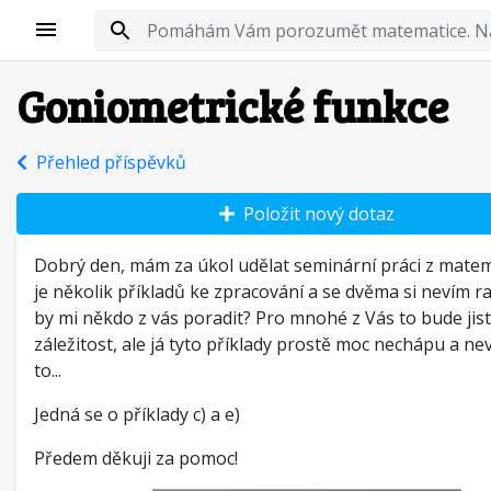
Goniometrické funkce
Přehled příspěvků
Položit nový dotaz
Dobrý den, mám za úkol udělat seminární práci z matem
je několik příkladů ke zpracování a se dvěma si nevím r
by mi někdo z vás poradit? Pro mnohé z Vás to bude jistě
záležitost, ale já tyto příklady prostě moc nechápu a ne
to...
Jedná se o příklady c) a e)
Předem děkuji za pomoc!