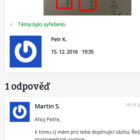
✓
Téma bylo vyřešeno.
Petr K.
15. 12. 2016 19:35
1 odpověď
15.12.
Martin S.
Ahoj Petře,
k tomu c) mám pro tebe doplnující úlohu: Řeš
goniometricé rovnice: