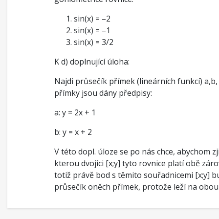
sin(x) = –2
sin(x) = –1
sin(x) = 3/2
K d) doplnující úloha:
Najdi průsečík přímek (lineárních funkcí) a,b,
přímky jsou dány předpisy:
a: y = 2x + 1
b: y = x + 2
V této dopl. úloze se po nás chce, abychom zjis
kterou dvojici [x;y] tyto rovnice platí obě zár
totiž právě bod s těmito souřadnicemi [x;y] 
průsečík oněch přímek, protože leží na obou