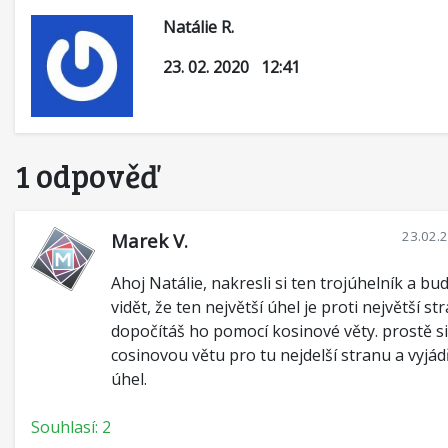
Natálie R.
23. 02. 2020 12:41
1 odpověď
23.02.
Marek V.
Ahoj Natálie, nakresli si ten trojúhelník a bu
vidět, že ten největší úhel je proti největší st
dopočítáš ho pomocí kosinové věty. prostě si
cosinovou větu pro tu nejdelší stranu a vyjádř
úhel.
Souhlasí: 2