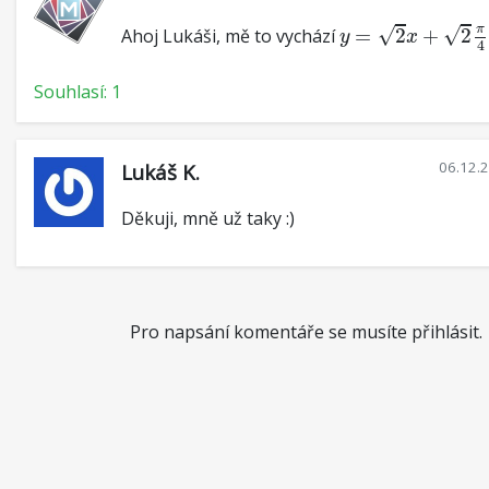
y
=
2
x
+
2
π
4
π
√
√
Ahoj Lukáši, mě to vychází
=
2
+
2
y
x
4
Souhlasí: 1
06.12.
Lukáš K.
Děkuji, mně už taky :)
Pro napsání komentáře se musíte přihlásit.