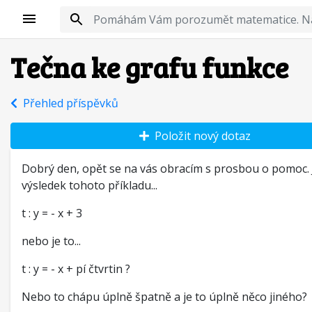
Tečna ke grafu funkce
Přehled příspěvků
Položit nový dotaz
Dobrý den, opět se na vás obracím s prosbou o pomoc. 
výsledek tohoto příkladu...
t : y = - x + 3
nebo je to...
t : y = - x + pí čtvrtin ?
Nebo to chápu úplně špatně a je to úplně něco jiného?