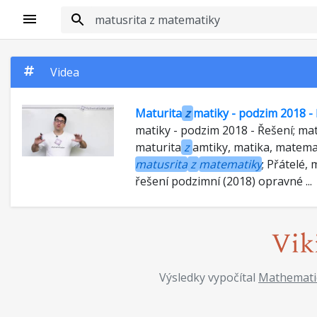
Videa
Maturita
z
matiky - podzim 2018 -
matiky - podzim 2018 - Řešení; mat
maturita
z
amtiky, matika, matema
matusrita
z
matematiky
; Přátelé,
řešení podzimní (2018) opravné ...
Výsledky vypočítal
Mathemati