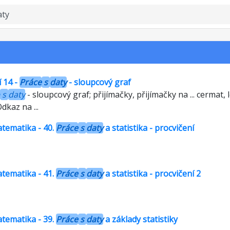
í 14 -
Práce
s
daty
- sloupcový graf
s
daty
- sloupcový graf; přijímačky, přijímačky na ... cermat,
Odkaz na ...
atematika - 40.
Práce
s
daty
a statistika - procvičení
atematika - 41.
Práce
s
daty
a statistika - procvičení 2
atematika - 39.
Práce
s
daty
a základy statistiky