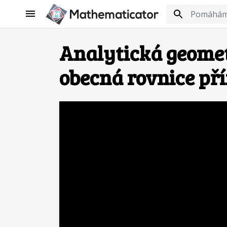
Analytická geometr
obecná rovnice př