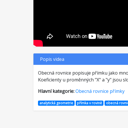
Popis videa
Obecná rovnice popisuje přímku jako množi
Koeficienty u proměnných "X" a "y" jsou 
Hlavní kategorie:
Obecná rovnice přímky
analytická geometrie
přímka v rovině
obecná rovni