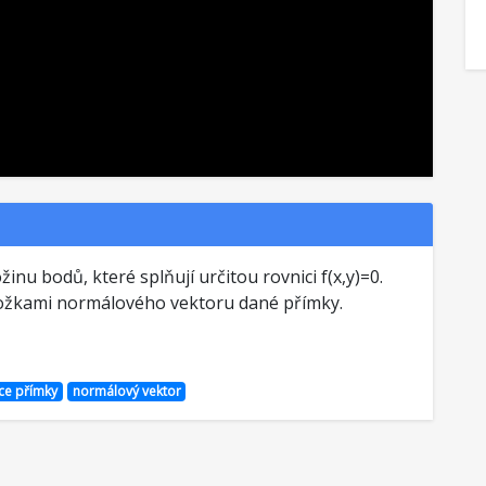
nu bodů, které splňují určitou rovnici f(x,y)=0.
složkami normálového vektoru dané přímky.
ce přímky
normálový vektor