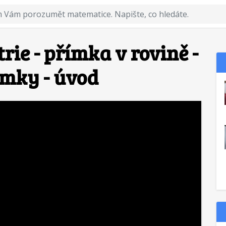
ie - přímka v rovině -
ímky - úvod