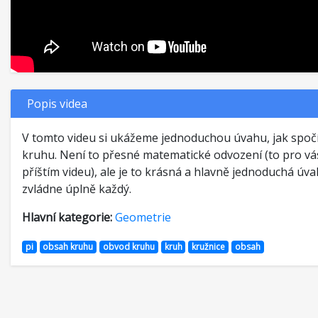
Popis videa
V tomto videu si ukážeme jednoduchou úvahu, jak spoč
kruhu. Není to přesné matematické odvození (to pro v
příštím videu), ale je to krásná a hlavně jednoduchá úv
zvládne úplně každý.
Hlavní kategorie:
Geometrie
pi
obsah kruhu
obvod kruhu
kruh
kružnice
obsah