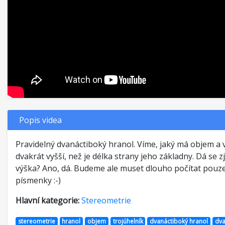
Popis videa
Pravidelný dvanáctiboký hranol. Víme, jaký má objem a v
dvakrát vyšší, než je délka strany jeho základny. Dá se zj
výška? Ano, dá. Budeme ale muset dlouho počítat pouze
písmenky :-)
Hlavní kategorie:
Stereometrie
stereometrie
hranol
objem
trojúhelník
dvanáctiboký hranol
dva