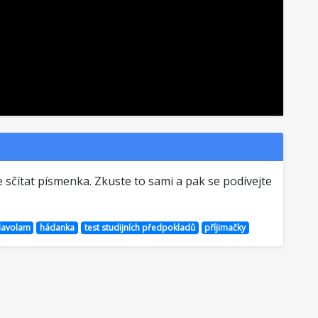
 sčítat písmenka. Zkuste to sami a pak se podívejte
lavolam
hádanka
test studijních předpokladů
příjimačky