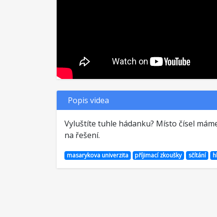
Popis videa
Vyluštíte tuhle hádanku? Místo čísel máme
na řešení.
masarykova univerzita
příjimací zkoušky
sčítání
h