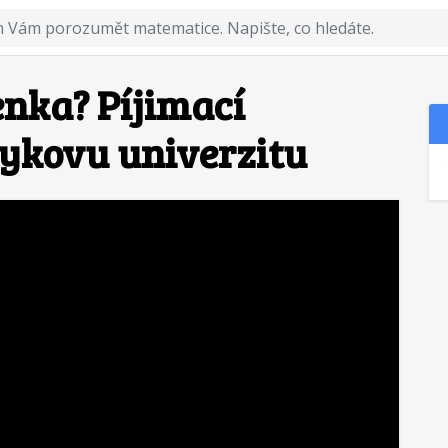
enka? Píjimací
ykovu univerzitu