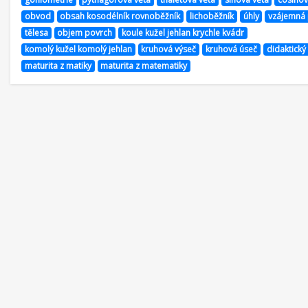
obvod
obsah kosodélník rovnoběžník
lichoběžník
úhly
vzájemná
tělesa
objem povrch
koule kužel jehlan krychle kvádr
komolý kužel komolý jehlan
kruhová výseč
kruhová úseč
didaktický 
maturita z matiky
maturita z matematiky