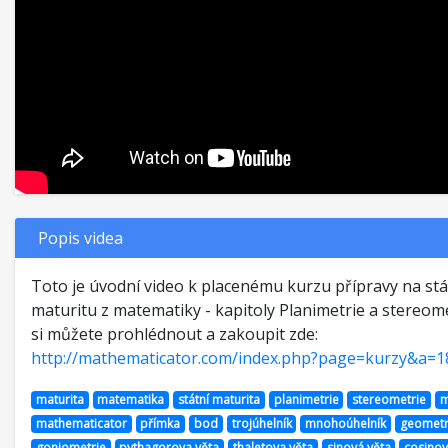
Popis videa
Toto je úvodní video k placenému kurzu přípravy na stá
maturitu z matematiky - kapitoly Planimetrie a stereome
si můžete prohlédnout a zakoupit zde:
http://mathematicator.com/index.php?page=kurzy&a=1
maturita
matematika
státní maturita
planimetrie
stereometrie
m
mathematicator
přímka
bod
trojúhelník
mnohoúhelník
geometr
goniometrie
pythagorova věta
thaletova věta
sinová věta
cosinov