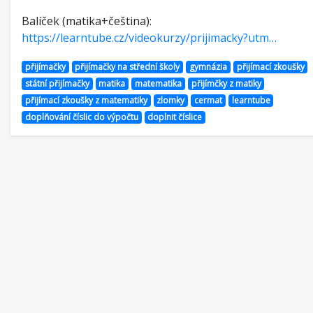
Balíček (matika+čeština):
https://learntube.cz/videokurzy/prijimacky?utm…
přijímačky
přijímačky na střední školy
gymnázia
přijímací zkoušky
státní přijímačky
matika
matematika
přijímčky z matiky
přijímací zkoušky z matematiky
zlomky
cermat
learntube
doplňování číslic do výpočtu
doplnit číslice