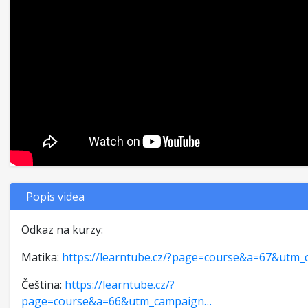
Popis videa
Odkaz na kurzy:
Matika:
https://learntube.cz/?page=course&a=67&utm
Čeština:
https://learntube.cz/?
page=course&a=66&utm_campaign…