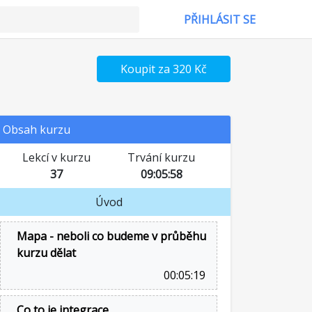
PŘIHLÁSIT SE
Koupit za 320 Kč
Obsah kurzu
Lekcí v kurzu
Trvání kurzu
37
09:05:58
Úvod
Mapa - neboli co budeme v průběhu
kurzu dělat
00:05:19
Co to je integrace