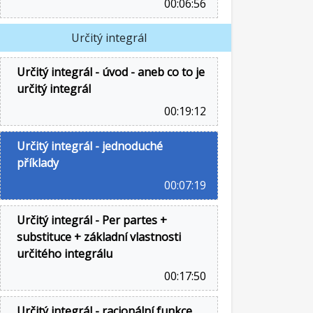
00:06:56
Určitý integrál
Určitý integrál - úvod - aneb co to je
určitý integrál
00:19:12
Určitý integrál - jednoduché
příklady
00:07:19
Určitý integrál - Per partes +
substituce + základní vlastnosti
určitého integrálu
00:17:50
Určitý integrál - racionální funkce