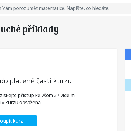
duché příklady
 do placené části kurzu.
 získejte přístup ke všem 37 videím,
u v kurzu obsažena.
oupit kurz