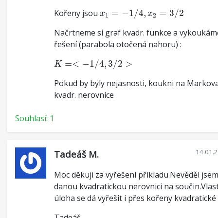
x
1
=
−
1
/
4
,
x
2
=
3
/
2
Kořeny jsou
=
−
1
/
4
,
=
3
/
2
x
x
1
2
Načrtneme si graf kvadr. funkce a vykoukám
řešení (parabola otočená nahoru) :
K
=<
−
1
/
4
,
3
/
2
>
=
<
−
1
/
4
,
3
/
2
>
K
Pokud by byly nejasnosti, koukni na Markova
kvadr. nerovnice
Souhlasí: 1
14.01.
Tadeáš M.
Moc děkuji za vyřešení příkladu.Nevěděl jse
danou kvadratickou nerovnici na součin.Vlas
úloha se dá vyřešit i přes kořeny kvadratické 
Tadeáš