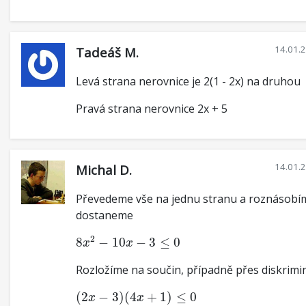
14.01.
Tadeáš M.
Levá strana nerovnice je 2(1 - 2x) na druhou
Pravá strana nerovnice 2x + 5
14.01.
Michal D.
Převedeme vše na jednu stranu a roznásobí
dostaneme
8
x
2
−
10
x
−
3
≤
0
2
8
−
10
−
3
≤
0
x
x
Rozložíme na součin, případně přes diskrimin
(
2
x
−
3
)
(
4
x
+
1
)
≤
0
(
2
−
3
)
(
4
+
1
)
≤
0
x
x