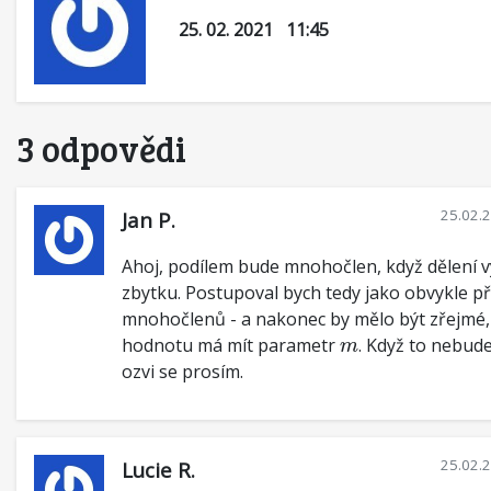
25. 02. 2021 11:45
3 odpovědi
25.02.
Jan P.
Ahoj, podílem bude mnohočlen, když dělení v
zbytku. Postupoval bych tedy jako obvykle př
mnohočlenů - a nakonec by mělo být zřejmé,
m
hodnotu má mít parametr
. Když to nebude
m
ozvi se prosím.
25.02.
Lucie R.