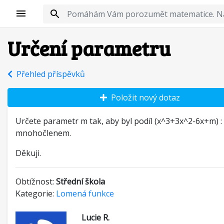
Určení parametru
Přehled příspěvků
Položit nový dotaz
Určete parametr m tak, aby byl podíl (x^3+3x^2-6x+m) : 
mnohočlenem.
Děkuji.
Obtížnost:
Střední škola
Kategorie:
Lomená funkce
Lucie R.