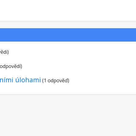
ědi)
 odpovědí)
vními úlohami
(1 odpověď)