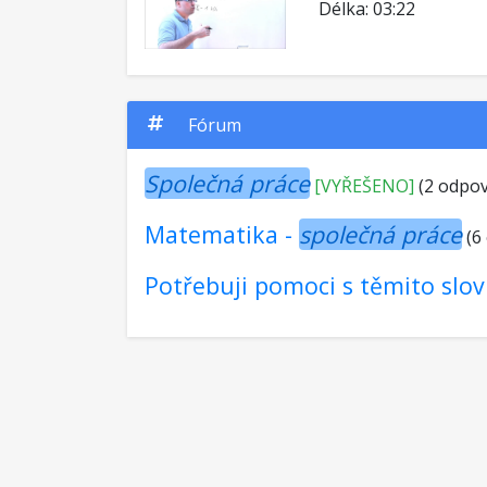
Délka: 03:22
Fórum
Společná práce
[VYŘEŠENO]
(2 odpov
Matematika -
společná práce
(6
Potřebuji pomoci s těmito slo