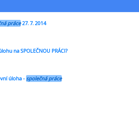
Slovní úloha o pohybu tam a zpět
čná práce
27. 7. 2014
 úlohu na SPOLEČNOU PRÁCI?
ovní úloha -
společná práce