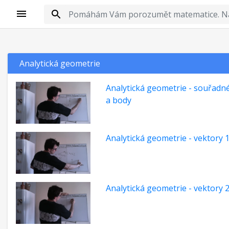
Analytická geometrie
Analytická geometrie - souřadn
a body
Analytická geometrie - vektory 
Analytická geometrie - vektory 