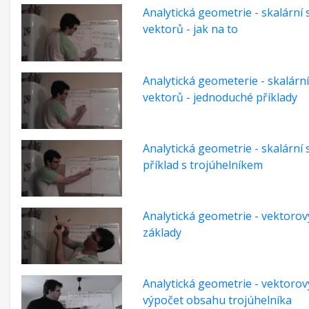
Analytická geometrie - skalární 
vektorů - jak na to
Analytická geometerie - skalárn
vektorů - jednoduché příklady
Analytická geometrie - skalární 
příklad s trojúhelníkem
Analytická geometrie - vektorov
základy
Analytická geometrie - vektorov
výpočet obsahu trojúhelníka