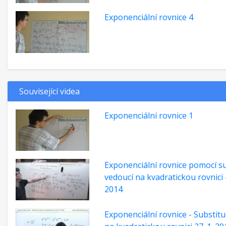
Exponenciální rovnice 4
Související videa
Exponenciální rovnice 1
Exponenciální rovnice pomocí s
vedoucí na kvadratickou rovnici -
2014
Exponenciální rovnice - Substit