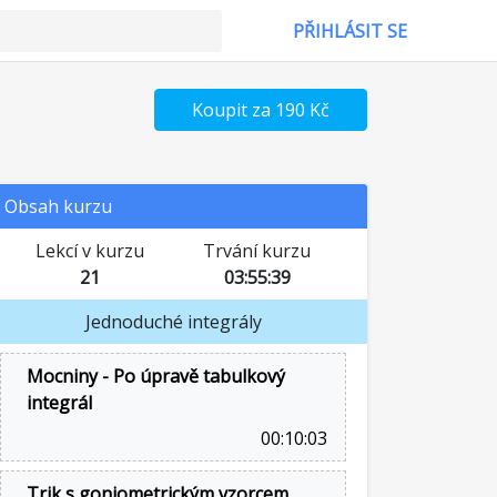
PŘIHLÁSIT SE
Koupit za 190 Kč
Obsah kurzu
Lekcí v kurzu
Trvání kurzu
21
03:55:39
Jednoduché integrály
Mocniny - Po úpravě tabulkový
integrál
00:10:03
Trik s goniometrickým vzorcem