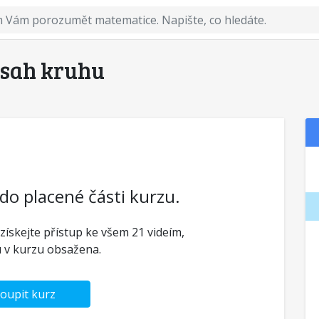
bsah kruhu
 do placené části kurzu.
 získejte přístup ke všem 21 videím,
u v kurzu obsažena.
oupit kurz