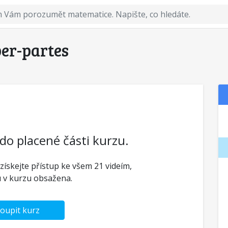
per-partes
 do placené části kurzu.
 získejte přístup ke všem 21 videím,
u v kurzu obsažena.
oupit kurz