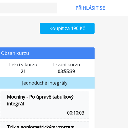
PŘIHLÁSIT SE
Koupit za 190 Kč
Obsah kurzu
Lekcí v kurzu
Trvání kurzu
21
03:55:39
Jednoduché integrály
Mocniny - Po úpravě tabulkový
integrál
00:10:03
Trik s goniometrickým vzorcem