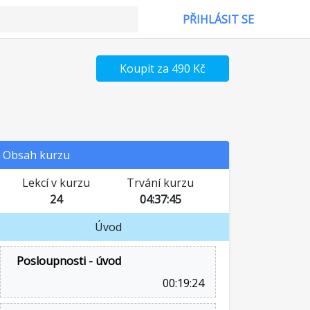
PŘIHLÁSIT SE
Koupit za 490 Kč
Obsah kurzu
Lekcí v kurzu
Trvání kurzu
24
04:37:45
Úvod
Posloupnosti - úvod
00:19:24