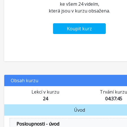
ke všem 24 videím,
která jsou v kurzu obsažena.
Koupit kurz
Obsah kurzu
Lekcí v kurzu
Trvání kurz
24
04:37:45
Úvod
Posloupnosti - úvod