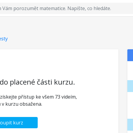
esty
 do placené části kurzu.
 získejte přístup ke všem 73 videím,
u v kurzu obsažena.
oupit kurz