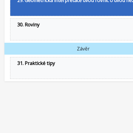
29. Geometrická interpretace dvou rovnic o dvou n
30. Roviny
Závěr
31. Praktické tipy